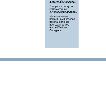
фотографий
См.здесь
Теперь мы торгуем
компьютерной
литературой.
См.здесь
Мы производим
ремонт компьютеров и
восстановление
программ (в том
числе Windows)
См.здесь