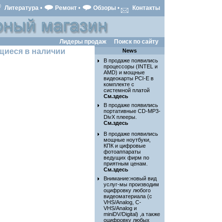
Литература
•
Ремонт
•
Обзоры
•
Контакты
Лидеры продаж
Поиск по сайту
иеся в наличии
News
В продаже появились
процессоры (INTEL и
AMD) и мощные
видеокарты PCI-E в
комплекте с
системной платой
См.здесь
В продаже появились
портативные CD-MP3-
DivX плееры.
См.здесь
В продаже появились
мощные ноутбуки,
КПК и цифровые
фотоаппараты
ведущих фирм по
приятным ценам.
См.здесь
Внимание:новый вид
услуг-мы производим
оцифровку любого
видеоматериала (с
VHS/Analog, C-
VHS/Analog и
miniDV/Digital) ,а также
оцифровку любых