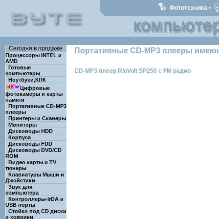
Фототехника
•
Сегодня в продаже
Портативные CD-MP3 плееры имеющ
Процессоры INTEL и
AMD
Готовые
CD-MP3 плеер RioVolt SP250 с FM радио
компьютеры
Ноутбуки,КПК
Цифровые
фотокамеры и карты
памяти
Портативные CD-MP3
плееры
Принтеры и Сканеры
Мониторы
Дисководы HDD
Корпуса
Дисководы FDD
Дисководы DVD/CD
ROM
Видео карты и TV
тюнеры
Клавиатуры Мыши и
Джойстики
Звук для
компьютера
Контроллеры-IrDA и
USB порты
Стойки под CD диски
и коврики