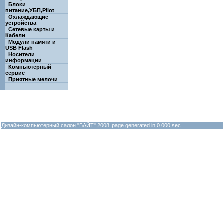
Блоки
питание,УБП,Pilot
Охлаждающие
устройства
Сетевые карты и
Кабели
Модули памяти и
USB Flash
Носители
информации
Компьютерный
сервис
Приятные мелочи
Дизайн-компьютерный салон "БАЙТ" 2008| page generated in 0.000 sec.